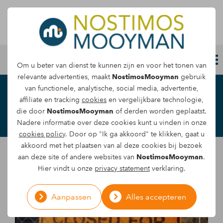
Letselschade melden
Om u beter van dienst te kunnen zijn en voor het tonen van
relevante advertenties, maakt
NostimosMooyman
gebruik
van functionele, analytische, social media, advertentie,
Nieuws
affiliate en tracking
cookies
en vergelijkbare technologie,
die door
NostimosMooyman
of derden worden geplaatst.
Nadere informatie over deze cookies kunt u vinden in onze
cookies policy
. Door op "Ik ga akkoord" te klikken, gaat u
akkoord met het plaatsen van al deze cookies bij bezoek
aan deze site of andere websites van
NostimosMooyman
.
Hier vindt u onze
privacy statement
verklaring.
Aanpassen
Alles accepteren