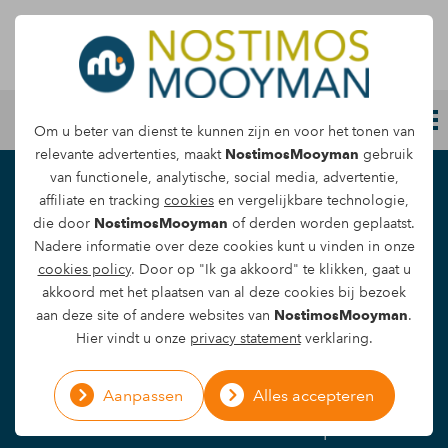
Letselschade melden
Om u beter van dienst te kunnen zijn en voor het tonen van
relevante advertenties, maakt
NostimosMooyman
gebruik
van functionele, analytische, social media, advertentie,
Het recht op
affiliate en tracking
cookies
en vergelijkbare technologie,
die door
NostimosMooyman
of derden worden geplaatst.
vergoeding na een
Nadere informatie over deze cookies kunt u vinden in onze
cookies policy
. Door op "Ik ga akkoord" te klikken, gaat u
dwarslaesie door een
akkoord met het plaatsen van al deze cookies bij bezoek
ongeval
aan deze site of andere websites van
NostimosMooyman
.
Hier vindt u onze
privacy statement
verklaring.
Een dwarslaesie is een verwoestende
Aanpassen
Alles accepteren
verwonding die het leven van een persoon
drastisch kan veranderen. Het kan optreden als