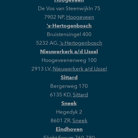
De Vos van Steenwijkln 75
7902 NP
,
Hoogeveen
's-Hertogenbosch
Bruistensingel 400
5232 AG
,
's-Hertogenbosch
Nieuwerkerk a/d IJssel
Hoogeveenenweg 100
2913 LV
,
Nieuwerkerk a/d IJssel
Sittard
Bergerweg 170
6135 KD
,
Sittard
Sneek
Hegedyk 2
8601 ZR
,
Sneek
Eindhoven
Flight Forum 760-780