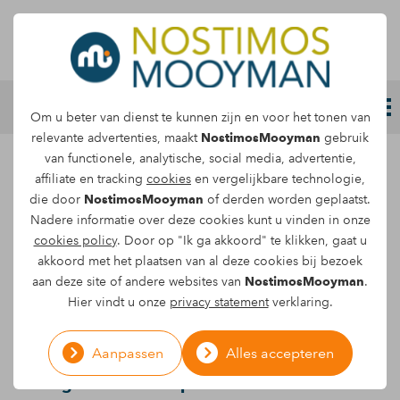
Letselschade melden
Om u beter van dienst te kunnen zijn en voor het tonen van
relevante advertenties, maakt
NostimosMooyman
gebruik
van functionele, analytische, social media, advertentie,
Wet vergoeding
affiliate en tracking
cookies
en vergelijkbare technologie,
die door
NostimosMooyman
of derden worden geplaatst.
Affectieschade van
Nadere informatie over deze cookies kunt u vinden in onze
cookies policy
. Door op "Ik ga akkoord" te klikken, gaat u
kracht per 1 januari
akkoord met het plaatsen van al deze cookies bij bezoek
2019
aan deze site of andere websites van
NostimosMooyman
.
Hier vindt u onze
privacy statement
verklaring.
Begin dit jaar is de Wet vergoeding
Aanpassen
Alles accepteren
Affectieschade in werking getreden. Deze
wet geeft onder bepaalde voorwaarden