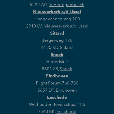
5232 AG
,
's-Hertogenbosch
Nieuwerkerk a/d IJssel
Hoogeveenenweg 100
2913 LV
,
Nieuwerkerk a/d IJssel
Sittard
Bergerweg 170
6135 KD
,
Sittard
Sneek
Hegedyk 2
8601 ZR
,
Sneek
Eindhoven
Flight Forum 760-780
5657 DT
,
Eindhoven
Enschede
Wethouder Beversstraat 185
7543 BK
,
Enschede