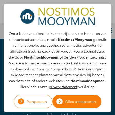
Letselschade melden
Om u beter van dienst te kunnen zijn en voor het tonen van
relevante advertenties, maakt
NostimosMooyman
gebruik
van functionele, analytische, social media, advertentie,
Letselschade door
affiliate en tracking
cookies
en vergelijkbare technologie,
die door
NostimosMooyman
of derden worden geplaatst.
heftruckongeval
Nadere informatie over deze cookies kunt u vinden in onze
cookies policy
. Door op "Ik ga akkoord" te klikken, gaat u
akkoord met het plaatsen van al deze cookies bij bezoek
Een heftruckongeval komt helaas regelmatig
aan deze site of andere websites van
NostimosMooyman
.
voor op de werkvloer en kan leiden tot zowel
Hier vindt u onze
privacy statement
verklaring.
lichamelijke als psychische schade. Als je
betrokken bent bij een heftruckongeval en
Aanpassen
Alles accepteren
letselschade oploopt, is het belangrijk om te