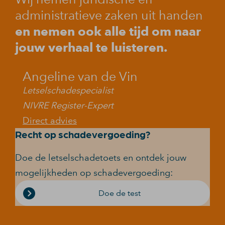
administratieve zaken uit handen
en nemen ook alle tijd om naar
jouw verhaal te luisteren.
Angeline van de Vin
Letselschadespecialist
NIVRE Register-Expert
Direct advies
Recht op schadevergoeding?
Doe de letselschadetoets en ontdek jouw
mogelijkheden op schadevergoeding:
Doe de test