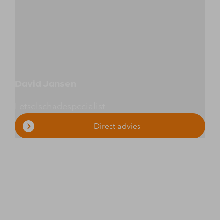
David Jansen
Letselschadespecialist
Direct advies