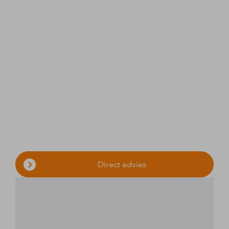
Jolien de Lange
Letselschadespecialist
Direct advies