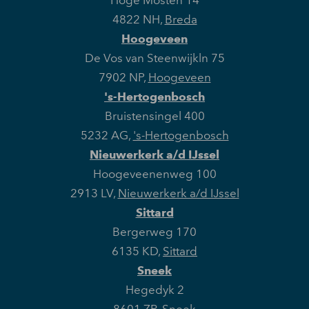
Hoge Mosten 14
4822 NH
,
Breda
Hoogeveen
De Vos van Steenwijkln 75
7902 NP
,
Hoogeveen
's-Hertogenbosch
Bruistensingel 400
5232 AG
,
's-Hertogenbosch
Nieuwerkerk a/d IJssel
Hoogeveenenweg 100
2913 LV
,
Nieuwerkerk a/d IJssel
Sittard
Bergerweg 170
6135 KD
,
Sittard
Sneek
Hegedyk 2