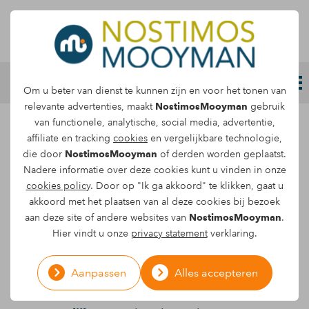
Letselschade melden
Om u beter van dienst te kunnen zijn en voor het tonen van
relevante advertenties, maakt
NostimosMooyman
gebruik
van functionele, analytische, social media, advertentie,
Scootmobiel wordt
affiliate en tracking
cookies
en vergelijkbare technologie,
die door
NostimosMooyman
of derden worden geplaatst.
beoordeeld als een
Nadere informatie over deze cookies kunt u vinden in onze
cookies policy
. Door op "Ik ga akkoord" te klikken, gaat u
motorvoertuig
akkoord met het plaatsen van al deze cookies bij bezoek
aan deze site of andere websites van
NostimosMooyman
.
Hoewel berijders van
Hier vindt u onze
privacy statement
verklaring.
een
scootmobiel
doorgaans kwetsbare
personen zijn, en zij zich ook relatief traag
Aanpassen
Alles accepteren
door het verkeer begeven, worden