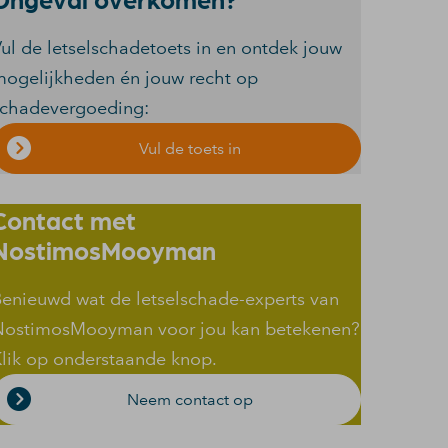
ul de letselschadetoets in en ontdek jouw
ogelijkheden én jouw recht op
schadevergoeding:
Vul de toets in
Contact met
NostimosMooyman
enieuwd wat de letselschade-experts van
NostimosMooyman voor jou kan betekenen?
lik op onderstaande knop.
Neem contact op