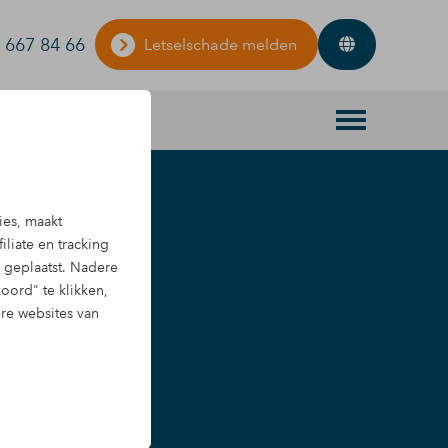
 667 84 66
Letselschade melden
ies, maakt
iliate en tracking
geplaatst. Nadere
oord" te klikken,
ere websites van