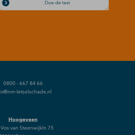
Doe de test
0800 - 667 84 66
fo@nm-letselschade.nl
Hoogeveen
Vos van Steenwijkln 75