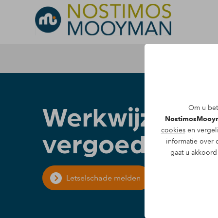
Werkwijze sc
Om u bete
NostimosMooy
cookies
en vergel
vergoeding
informatie over 
gaat u akkoord 
Letselschade melden
Direct advie