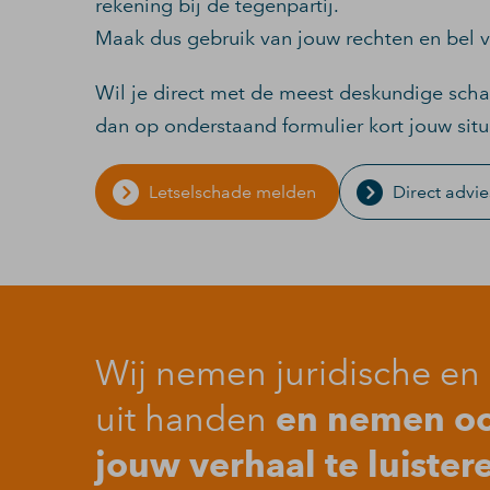
rekening bij de tegenpartij.
Maak dus gebruik van jouw rechten en bel v
Wil je direct met de meest deskundige sch
dan op onderstaand formulier kort jouw situa
Letselschade melden
Direct advie
Wij nemen juridische en 
en nemen ook
uit handen
jouw verhaal te luister