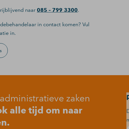
rijblijvend naar
085 – 799 3300
.
adebehandelaar in contact komen? Vul
tie in.
s
administratieve zaken
 alle tijd om naar
D
en.