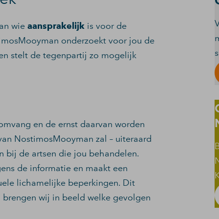
V
aan wie
aansprakelijk
is voor de
m
stimosMooyman onderzoekt voor jou de
n stelt de tegenpartij zo mogelijk
 omvang en de ernst daarvan worden
 van NostimosMooyman zal – uiteraard
B
 bij de artsen die jou behandelen.
ens de informatie en maakt een
K
uele lichamelijke beperkingen. Dit
o brengen wij in beeld welke gevolgen