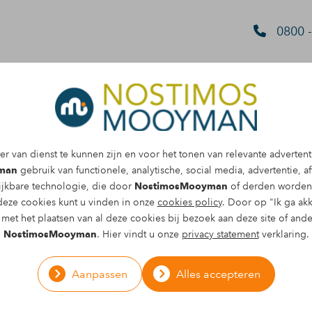
0800 -
hade
r van dienst te kunnen zijn en voor het tonen van relevante advertent
man
gebruik van functionele, analytische, social media, advertentie, aff
ijkbare technologie, die door
NostimosMooyman
of derden worden 
deze cookies kunt u vinden in onze
cookies policy
. Door op "Ik ga akk
met het plaatsen van al deze cookies bij bezoek aan deze site of and
NostimosMooyman
. Hier vindt u onze
privacy statement
verklaring.
s
Aanpassen
Alles accepteren