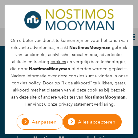
Letselschade melden
Om u beter van dienst te kunnen zijn en voor het tonen van
relevante advertenties, maakt
NostimosMooyman
gebruik
van functionele, analytische, social media, advertentie,
Letselschade
affiliate en tracking
cookies
en vergelijkbare technologie,
die door
NostimosMooyman
of derden worden geplaatst.
vergoeding
Nadere informatie over deze cookies kunt u vinden in onze
cookies policy
. Door op "Ik ga akkoord" te klikken, gaat u
akkoord met het plaatsen van al deze cookies bij bezoek
Een schadevergoeding claimen na een
aan deze site of andere websites van
NostimosMooyman
.
verkeersongeluk, bedrijfsongeval of letsel
Hier vindt u onze
privacy statement
verklaring.
veroorzaakt door een dier is is misschien niet
direct het eerste waar je aan denkt. Zonder dat
Aanpassen
Alles accepteren
je het misschien weet heb je daar vaak wel