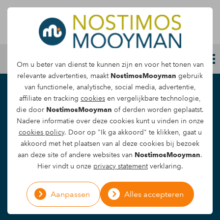
Letselschade melden
Om u beter van dienst te kunnen zijn en voor het tonen van
relevante advertenties, maakt
NostimosMooyman
gebruik
van functionele, analytische, social media, advertentie,
Medische missers
affiliate en tracking
cookies
en vergelijkbare technologie,
die door
NostimosMooyman
of derden worden geplaatst.
Nadere informatie over deze cookies kunt u vinden in onze
Ontdek of je in aanmerking komt voor een
cookies policy
. Door op "Ik ga akkoord" te klikken, gaat u
akkoord met het plaatsen van al deze cookies bij bezoek
schadevergoeding.
aan deze site of andere websites van
NostimosMooyman
.
Hier vindt u onze
privacy statement
verklaring.
Letselschade melden
Aanpassen
Alles accepteren
Direct advies