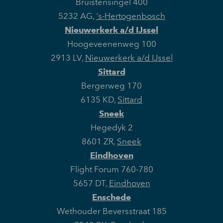
Bruistensingel 400
5232 AG
,
's-Hertogenbosch
Nieuwerkerk a/d IJssel
Hoogeveenenweg 100
2913 LV
,
Nieuwerkerk a/d IJssel
Sittard
Bergerweg 170
6135 KD
,
Sittard
Sneek
Hegedyk 2
8601 ZR
,
Sneek
Eindhoven
Flight Forum 760-780
5657 DT
,
Eindhoven
Enschede
Wethouder Beversstraat 185