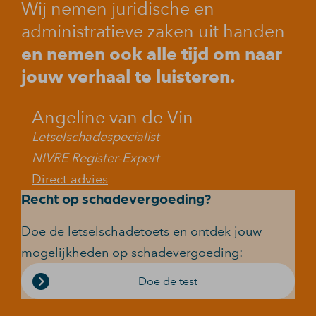
Wij nemen juridische en
administratieve zaken uit handen
en nemen ook alle tijd om naar
jouw verhaal te luisteren.
Angeline van de Vin
Letselschadespecialist
NIVRE Register-Expert
Direct advies
Recht op schadevergoeding?
Doe de letselschadetoets en ontdek jouw
mogelijkheden op schadevergoeding:
Doe de test