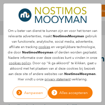
Letselschade meld
Om u beter van dienst te kunnen zijn en voor het tonen van
relevante advertenties, maakt
NostimosMooyman
gebruik
van functionele, analytische, social media, advertentie,
Is terugkomen op een
affiliate en tracking
cookies
en vergelijkbare technologie,
die door
NostimosMooyman
of derden worden geplaatst.
aansprakelijkheidserkenn
Nadere informatie over deze cookies kunt u vinden in onze
cookies policy
. Door op "Ik ga akkoord" te klikken, gaat u
mogelijk?
akkoord met het plaatsen van al deze cookies bij bezoek
aan deze site of andere websites van
NostimosMooyman
.
Je kunt door toedoen van een ander
Hier vindt u onze
privacy statement
verklaring.
betrokken raken bij een ongeval en
hierdoor letselschade oplopen. Indien je
Aanpassen
Alles accepteren
jouw letselschade wil verhalen op de ander,