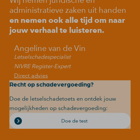
Wij nemen juridische en
administratieve zaken uit handen
en nemen ook alle tijd om naar
jouw verhaal te luisteren.
Angeline van de Vin
Letselschadespecialist
NIVRE Register-Expert
Direct advies
Recht op schadevergoeding?
Doe de letselschadetoets en ontdek jouw
mogelijkheden op schadevergoeding:
Doe de test