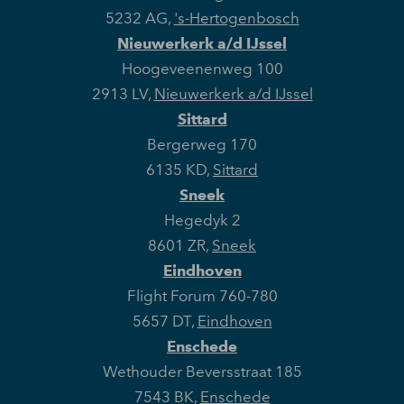
5232 AG
,
's-Hertogenbosch
Nieuwerkerk a/d IJssel
Hoogeveenenweg 100
2913 LV
,
Nieuwerkerk a/d IJssel
Sittard
Bergerweg 170
6135 KD
,
Sittard
Sneek
Hegedyk 2
8601 ZR
,
Sneek
Eindhoven
Flight Forum 760-780
5657 DT
,
Eindhoven
Enschede
Wethouder Beversstraat 185
7543 BK
,
Enschede