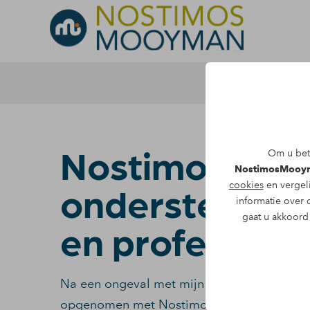
NostimosMoo
Om u bete
NostimosMooy
cookies
en vergel
ondersteunend
informatie over 
gaat u akkoord 
en professione
Na een ongeval met mijn auto waarbij de da
opgenomen met NostimosMooyman. De letsel