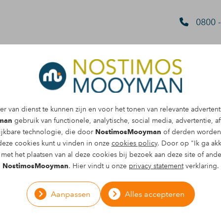
0800 -
yman;
r van dienst te kunnen zijn en voor het tonen van relevante advertent
man
gebruik van functionele, analytische, social media, advertentie, aff
ijkbare technologie, die door
NostimosMooyman
of derden worden 
, begripvol
deze cookies kunt u vinden in onze
cookies policy
. Door op "Ik ga akk
B
met het plaatsen van al deze cookies bij bezoek aan deze site of and
el!
NostimosMooyman
. Hier vindt u onze
privacy statement
verklaring.
K
Aanpassen
Alles accepteren
der door is gereden, heb ik contact
schadespecialist hier heeft mij goed