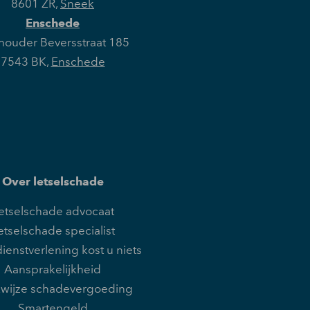
8601 ZR
,
Sneek
Enschede
ouder Beversstraat 185
7543 BK
,
Enschede
Over letselschade
etselschade advocaat
etselschade specialist
ienstverlening kost u niets
Aansprakelijkheid
wijze schadevergoeding
Smartengeld