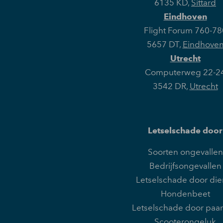
6135 KD
,
Sittard
Eindhoven
Flight Forum 760-78
5657 DT
,
Eindhove
Utrecht
Computerweg 22-2
3542 DR
,
Utrecht
Letselschade door
Soorten ongevallen
Bedrijfsongevallen
Letselschade door die
Hondenbeet
Letselschade door paa
Scooterongeluk