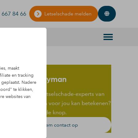
 667 84 66
Letselschade melden
Contact met
ies, maakt
iliate en tracking
NostimosMooyman
geplaatst. Nadere
oord" te klikken,
enieuwd wat de letselschade-experts van
ere websites van
NostimosMooyman voor jou kan betekenen?
lik op onderstaande knop.
Neem contact op