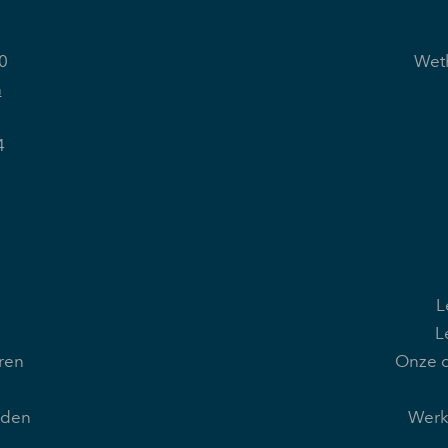
0
Weth
n
4
L
L
ren
Onze d
rden
Werk