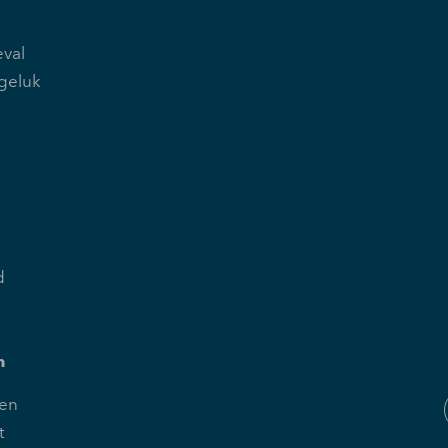
val
geluk
d
n
en
t