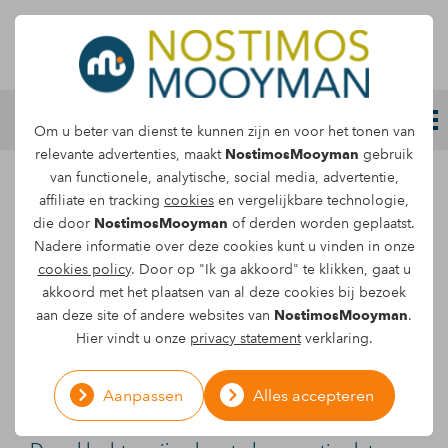
Letselschade melden
Om u beter van dienst te kunnen zijn en voor het tonen van
relevante advertenties, maakt
NostimosMooyman
gebruik
van functionele, analytische, social media, advertentie,
NostimosMooyman
affiliate en tracking
cookies
en vergelijkbare technologie,
die door
NostimosMooyman
of derden worden geplaatst.
neemt werk uit handen
Nadere informatie over deze cookies kunt u vinden in onze
cookies policy
. Door op "Ik ga akkoord" te klikken, gaat u
akkoord met het plaatsen van al deze cookies bij bezoek
Een 46-jarige vrouw rijdt op de snelweg waar
aan deze site of andere websites van
NostimosMooyman
.
zij geheel onverwachts met zeer hoge snelheid
Hier vindt u onze
privacy statement
verklaring.
van achteren wordt aangereden. De klap is zo
hard dat ze hieraan nek- en schouderklachten
Aanpassen
Alles accepteren
en klachten aan haar bovenarm overhoudt.