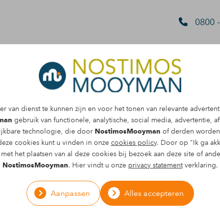
0800 -
parant en een
r van dienst te kunnen zijn en voor het tonen van relevante advertent
man
gebruik van functionele, analytische, social media, advertentie, aff
ijkbare technologie, die door
NostimosMooyman
of derden worden 
ing
deze cookies kunt u vinden in onze
cookies policy
. Door op "Ik ga akk
B
met het plaatsen van al deze cookies bij bezoek aan deze site of and
NostimosMooyman
. Hier vindt u onze
privacy statement
verklaring.
en geraakt bij een ongeval.
K
de afhandeling van de letselschade. Het
Aanpassen
Alles accepteren
d. Daarna verliep de communicatie
egenpartij helder en transparant.