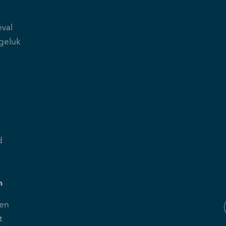
val
geluk
d
n
en
t