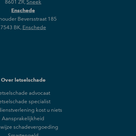
8601 ZR
,
Sneek
Enschede
ouder Beversstraat 185
7543 BK
,
Enschede
Over letselschade
etselschade advocaat
etselschade specialist
ienstverlening kost u niets
Aansprakelijkheid
wijze schadevergoeding
Smartengeld