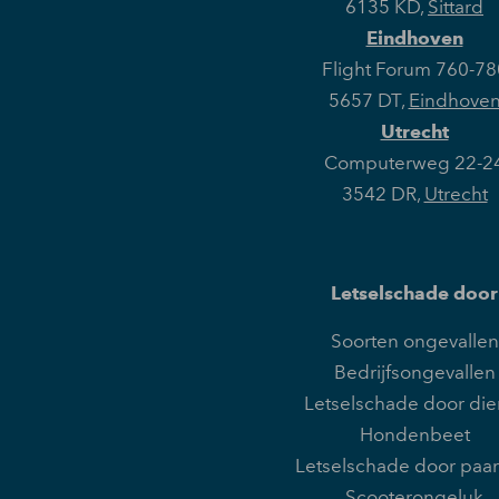
6135 KD
,
Sittard
Eindhoven
Flight Forum 760-78
5657 DT
,
Eindhove
Utrecht
Computerweg 22-2
3542 DR
,
Utrecht
Letselschade door
Soorten ongevallen
Bedrijfsongevallen
Letselschade door die
Hondenbeet
Letselschade door paa
Scooterongeluk