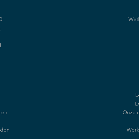
0
Weth
n
4
L
L
ren
Onze d
rden
Werk