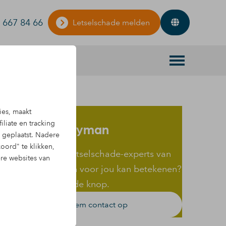
 667 84 66
Letselschade melden
Contact met
ies, maakt
iliate en tracking
NostimosMooyman
geplaatst. Nadere
oord" te klikken,
enieuwd wat de letselschade-experts van
ere websites van
NostimosMooyman voor jou kan betekenen?
lik op onderstaande knop.
Neem contact op