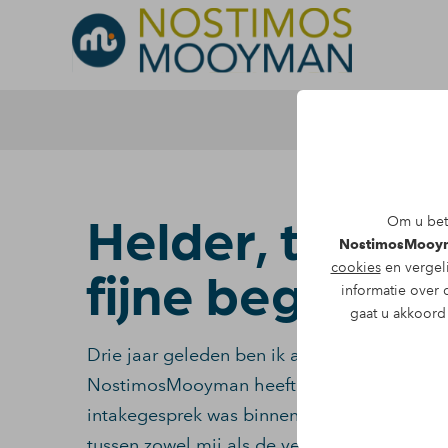
Helder, trans
Om u bete
NostimosMooy
cookies
en vergel
fijne begeleid
informatie over 
gaat u akkoord 
Drie jaar geleden ben ik als fietser betrokk
NostimosMooyman heeft mij bijgestaan bij 
intakegesprek was binnen een week geregel
tussen zowel mij als de verzekeraar van de t