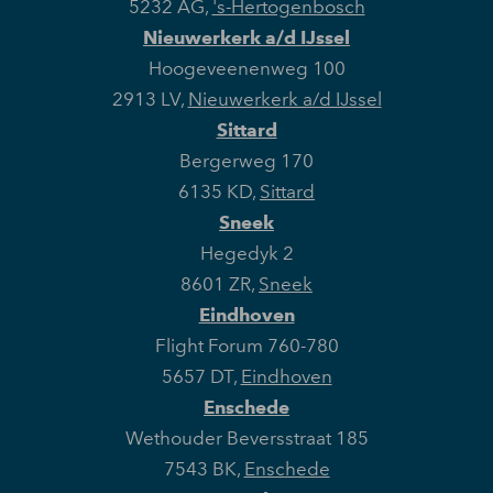
5232 AG
,
's-Hertogenbosch
Nieuwerkerk a/d IJssel
Hoogeveenenweg 100
2913 LV
,
Nieuwerkerk a/d IJssel
Sittard
Bergerweg 170
6135 KD
,
Sittard
Sneek
Hegedyk 2
8601 ZR
,
Sneek
Eindhoven
Flight Forum 760-780
5657 DT
,
Eindhoven
Enschede
Wethouder Beversstraat 185
7543 BK
,
Enschede