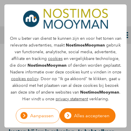
Letselschade melden
Om u beter van dienst te kunnen zijn en voor het tonen van
relevante advertenties, maakt
NostimosMooyman
gebruik
van functionele, analytische, social media, advertentie,
De vergoeding van
affiliate en tracking
cookies
en vergelijkbare technologie,
die door
NostimosMooyman
of derden worden geplaatst.
mantelzorg
Nadere informatie over deze cookies kunt u vinden in onze
cookies policy
. Door op "Ik ga akkoord" te klikken, gaat u
akkoord met het plaatsen van al deze cookies bij bezoek
Wanneer je letsel door toedoen van een
aan deze site of andere websites van
NostimosMooyman
.
ander oploopt, kan het zo zijn dat je
Hier vindt u onze
privacy statement
verklaring.
bijvoorbeeld verzorgd en verpleegd moet
worden. Jouw echtgenoot of echtgenote
Aanpassen
Alles accepteren
doet dit en hij of zij brengt hiervoor geen