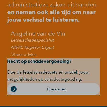
administratieve zaken uit handen
en nemen ook alle tijd om naar
jouw verhaal te luisteren.
Angeline van de Vin
Letselschadespecialist
NIVRE Register-Expert
Direct advies
Recht op schadevergoeding?
Doe de letselschadetoets en ontdek jouw
mogelijkheden op schadevergoeding:
Doe de test