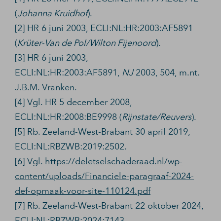
(
Johanna Kruidhof
).
[2] HR 6 juni 2003, ECLI:NL:HR:2003:AF5891
(
Krüter-Van de Pol/Wilton Fijenoord
).
[3] HR 6 juni 2003,
ECLI:NL:HR:2003:AF5891,
NJ
2003, 504, m.nt.
J.B.M. Vranken.
[4] Vgl. HR 5 december 2008,
ECLI:NL:HR:2008:BE9998 (
Rijnstate/Reuvers
).
[5] Rb. Zeeland-West-Brabant 30 april 2019,
ECLI:NL:RBZWB:2019:2502.
[6] Vgl.
https://deletselschaderaad.nl/wp-
content/uploads/Financiele-paragraaf-2024-
def-opmaak-voor-site-110124.pdf
[7] Rb. Zeeland-West-Brabant 22 oktober 2024,
ECLI:NL:RBZWB:2024:7143.