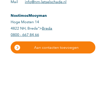
Mail
info@nm-letselschade.nl
NostimosMooyman
Hoge Mosten 14
4822 NH
,
Breda">
Breda
0800 - 667 84 66
Aan contacten toevoegen