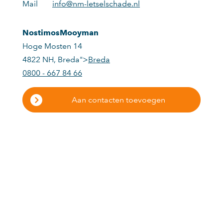
Mail
info@nm-letselschade.nl
NostimosMooyman
Hoge Mosten 14
4822 NH
,
Breda">
Breda
0800 - 667 84 66
Aan contacten toevoegen